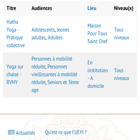
Titre
Audiences
Lieu
Niveau(x)
Hatha
Maison
Yoga -
Adolescents
,
Jeunes
Tous
Pour Tous
Pratique
adultes
,
Adultes
niveaux
Saint Chef
collective
Personnes à mobilité
En
Yoga sur
réduite
,
Personnes
institution
Tous
chaise -
vieillissantes à mobilité
- A
niveaux
RVHY
réduite
,
Seniors et 3ème
domicile
age
Bas
Qu’est ce que l’UEYI ?
Actualités
de