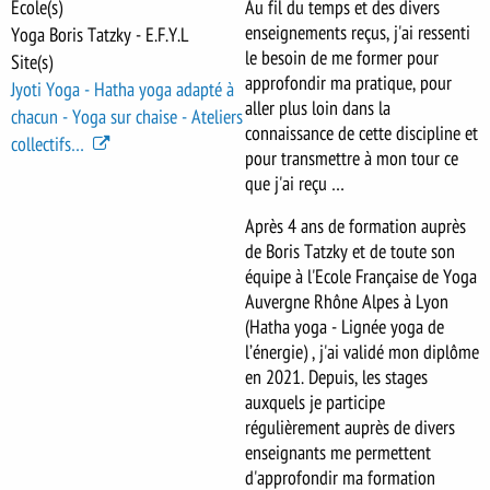
École(s)
Au fil du temps et des divers
enseignements reçus, j'ai ressenti
Yoga Boris Tatzky - E.F.Y.L
le besoin de me former pour
Site(s)
approfondir ma pratique, pour
Jyoti Yoga - Hatha yoga adapté à
aller plus loin dans la
chacun - Yoga sur chaise - Ateliers
connaissance de cette discipline et
collectifs…
pour transmettre à mon tour ce
que j'ai reçu …
Après 4 ans de formation auprès
de Boris Tatzky et de toute son
équipe à l'Ecole Française de Yoga
Auvergne Rhône Alpes à Lyon
(Hatha yoga - Lignée yoga de
l’énergie) , j'ai validé mon diplôme
en 2021. Depuis, les stages
auxquels je participe
régulièrement auprès de divers
enseignants me permettent
d'approfondir ma formation