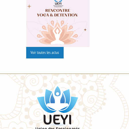
Voir toutes les actus
UEYI
Union des Enseignants