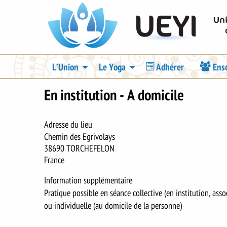
Aller
UEYI
au
contenu
principal
Navigation
L’Union
Le Yoga
Adhérer
Ens
principale
En institution - A domicile
Adresse du lieu
Chemin des Egrivolays
38690
TORCHEFELON
France
Information supplémentaire
Pratique possible en séance collective (en institution, associ
ou individuelle (au domicile de la personne)