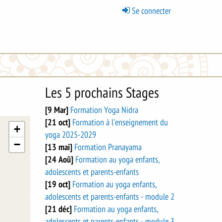
Menu
Se connecter
du
compte
de
l'utilisateur
Les 5 prochains Stages
[9 Mar]
Formation Yoga Nidra
[21 oct]
Formation à l'enseignement du
+
yoga 2025-2029
−
[13 mai]
Formation Pranayama
[24 Aoû]
Formation au yoga enfants,
adolescents et parents-enfants
[19 oct]
Formation au yoga enfants,
adolescents et parents-enfants - module 2
[21 déc]
Formation au yoga enfants,
adolescents et parents-enfants - module 3