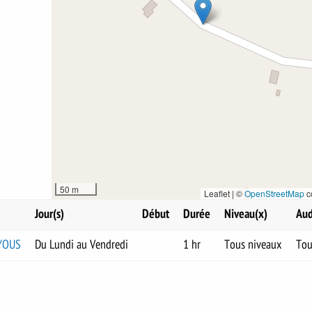
50 m
Leaflet | ©
OpenStreetMap
c
Jour(s)
Début
Durée
Niveau(x)
Aud
AYOUS
Du Lundi au Vendredi
1 hr
Tous niveaux
Tou