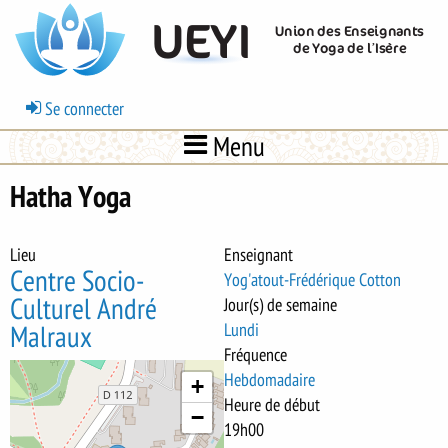
Aller
UEYI
Union des Enseignants
au
de Yoga de l’Isère
contenu
principal
Menu
Se connecter
du
Menu
compte
de
Hatha Yoga
l'utilisateur
Lieu
Enseignant
Centre Socio-
Yog'atout-Frédérique Cotton
Culturel André
Jour(s) de semaine
Lundi
Malraux
Fréquence
Hebdomadaire
+
Heure de début
−
19h00