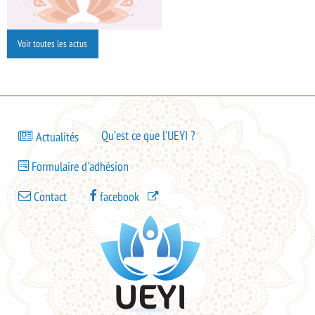
Voir toutes les actus
Bas
Qu’est ce que l’UEYI ?
Actualités
de
Bas
page
Formulaire d'adhésion
de
-
Bas
page
Contact
facebook
menu
de
-
1
page
menu
-
2
menu
UEYI
3