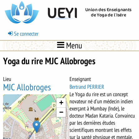
Aller
UEYI
Union des Enseignants
au
de Yoga de l’Isère
contenu
principal
Menu
Se connecter
du
Menu
compte
de
Yoga du rire MJC Allobroges
l'utilisateur
Lieu
Enseignant
MJC Allobroges
Bertrand PERRIER
Le Yoga du rire est un concept
Body
novateur né d’un médecin indien
+
exerçant à Mumbay (Inde), le
−
docteur Madan Kataria. Convaincu
par les dernières études
scientifiques montrant les effets
sur la santé physique et mentale,