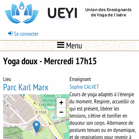
Aller
UEYI
Union des Enseignants
au
de Yoga de l’Isère
contenu
principal
Menu
Se connecter
du
Menu
compte
de
Yoga doux - Mercredi 17h15
l'utilisateur
Lieu
Enseignant
Parc Karl Marx
Sophie CALVET
Cours de yoga adaptés à l'énergie
Body
du moment. Respirer, accueillir ce
+
qui est présent, libérer les
−
tensions, s'étirer et tonifier en
douceur son corps. Alternance de
postures tenues ou en dynamique,
et de respirations pour revenir à