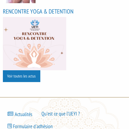
RENCONTRE YOGA & DETENTION
Voir toutes les actus
Bas
Qu’est ce que l’UEYI ?
Actualités
de
Bas
page
Formulaire d'adhésion