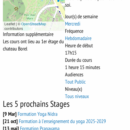
soi.
Jour(s) de semaine
Mercredi
Leaflet | ©
OpenStreetMap
contributors
Fréquence
Information supplémentaire
Hebdomadaire
Les cours ont lieu au 1er étage du
Heure de début
chateau Borel
17h15
Durée du cours
1 heure 15 minutes
Audiences
Tout Public
Niveau(x)
Tous niveaux
Les 5 prochains Stages
[9 Mar]
Formation Yoga Nidra
[21 oct]
Formation à l'enseignement du yoga 2025-2029
[13 mai]
Formation Pranayama