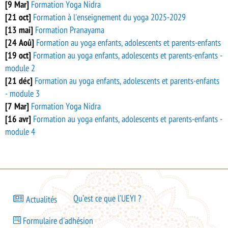
de
[9 Mar]
Formation Yoga Nidra
Lancey
[21 oct]
Formation à l'enseignement du yoga 2025-2029
[13 mai]
Formation Pranayama
[24 Aoû]
Formation au yoga enfants, adolescents et parents-enfants
[19 oct]
Formation au yoga enfants, adolescents et parents-enfants -
module 2
[21 déc]
Formation au yoga enfants, adolescents et parents-enfants
- module 3
[7 Mar]
Formation Yoga Nidra
[16 avr]
Formation au yoga enfants, adolescents et parents-enfants -
module 4
Bas
Qu’est ce que l’UEYI ?
Actualités
de
Bas
page
Formulaire d'adhésion