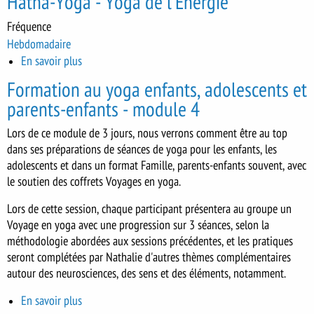
Hatha-Yoga - Yoga de l'Energie
Yoga
-
Fréquence
Yoga
Hebdomadaire
de
En savoir plus
sur
l'Energie
Hatha-
Formation au yoga enfants, adolescents et
Yoga
parents-enfants - module 4
-
Yoga
Lors de ce module de 3 jours, nous verrons comment être au top
de
dans ses préparations de séances de yoga pour les enfants, les
l'Energie
adolescents et dans un format Famille, parents-enfants souvent, avec
le soutien des coffrets Voyages en yoga.
Lors de cette session, chaque participant présentera au groupe un
Voyage en yoga avec une progression sur 3 séances, selon la
méthodologie abordées aux sessions précédentes, et les pratiques
seront complétées par Nathalie d'autres thèmes complémentaires
autour des neurosciences, des sens et des éléments, notamment.
En savoir plus
sur