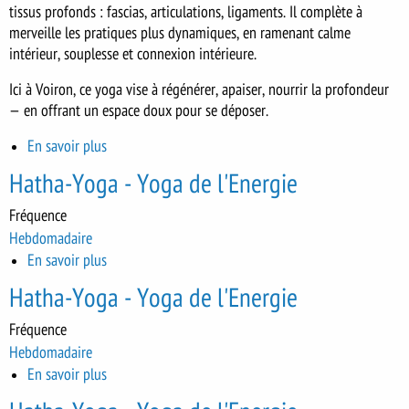
tissus profonds : fascias, articulations, ligaments. Il complète à
merveille les pratiques plus dynamiques, en ramenant calme
intérieur, souplesse et connexion intérieure.
Ici à Voiron, ce yoga vise à régénérer, apaiser, nourrir la profondeur
— en offrant un espace doux pour se déposer.
En savoir plus
sur
Yin
Hatha-Yoga - Yoga de l'Energie
Yoga
Fréquence
Hebdomadaire
En savoir plus
sur
Hatha-
Hatha-Yoga - Yoga de l'Energie
Yoga
-
Fréquence
Yoga
Hebdomadaire
de
En savoir plus
sur
l'Energie
Hatha-