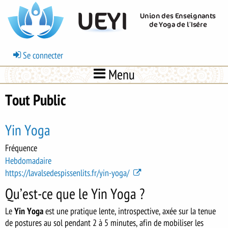
Aller
UEYI
Union des Enseignants
au
de Yoga de l’Isère
contenu
principal
Menu
Se connecter
du
Menu
compte
de
Tout Public
l'utilisateur
Yin Yoga
Fréquence
Hebdomadaire
https://lavalsedespissenlits.fr/yin-yoga/
Qu’est-ce que le Yin Yoga ?
Le
Yin Yoga
est une pratique lente, introspective, axée sur la tenue
de postures au sol pendant 2 à 5 minutes, afin de mobiliser les