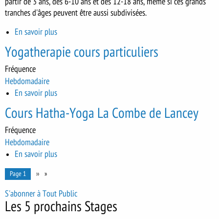
partir de 3 ans, des 6-10 ans et des 12-18 ans, meme si ces grands
-
tranches d'âges peuvent être aussi subdivisées.
module
2
En savoir plus
sur
Formation
Yogatherapie cours particuliers
au
yoga
Fréquence
enfants,
Hebdomadaire
adolescents
En savoir plus
sur
et
Yogatherapie
Cours Hatha-Yoga La Combe de Lancey
parents-
cours
enfants
particuliers
Fréquence
Hebdomadaire
En savoir plus
sur
Cours
Pagination
You're on
Page 1
Page
››
Hatha-
suivante
Yoga
S'abonner à Tout Public
La
Les 5 prochains Stages
Combe