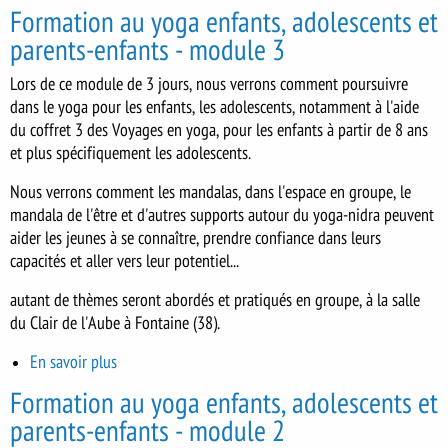
Formation
Formation au yoga enfants, adolescents et
au
parents-enfants - module 3
yoga
enfants,
Lors de ce module de 3 jours, nous verrons comment poursuivre
adolescents
dans le yoga pour les enfants, les adolescents, notamment à l'aide
et
du coffret 3 des Voyages en yoga, pour les enfants à partir de 8 ans
parents-
et plus spécifiquement les adolescents.
enfants
-
Nous verrons comment les mandalas, dans l'espace en groupe, le
module
mandala de l'être et d'autres supports autour du yoga-nidra peuvent
4
aider les jeunes à se connaître, prendre confiance dans leurs
capacités et aller vers leur potentiel...
autant de thèmes seront abordés et pratiqués en groupe, à la salle
du Clair de l'Aube à Fontaine (38).
En savoir plus
sur
Formation
Formation au yoga enfants, adolescents et
au
parents-enfants - module 2
yoga