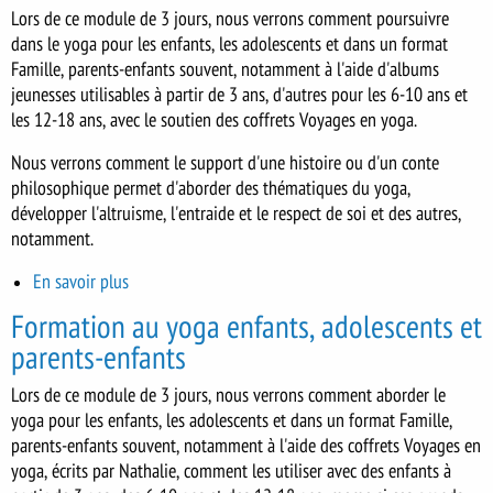
enfants,
Lors de ce module de 3 jours, nous verrons comment poursuivre
adolescents
dans le yoga pour les enfants, les adolescents et dans un format
et
Famille, parents-enfants souvent, notamment à l'aide d'albums
parents-
jeunesses utilisables à partir de 3 ans, d'autres pour les 6-10 ans et
enfants
les 12-18 ans, avec le soutien des coffrets Voyages en yoga.
-
module
Nous verrons comment le support d'une histoire ou d'un conte
3
philosophique permet d'aborder des thématiques du yoga,
développer l'altruisme, l'entraide et le respect de soi et des autres,
notamment.
En savoir plus
sur
Formation
Formation au yoga enfants, adolescents et
au
parents-enfants
yoga
enfants,
Lors de ce module de 3 jours, nous verrons comment aborder le
adolescents
yoga pour les enfants, les adolescents et dans un format Famille,
et
parents-enfants souvent, notamment à l'aide des coffrets Voyages en
parents-
yoga, écrits par Nathalie, comment les utiliser avec des enfants à
enfants