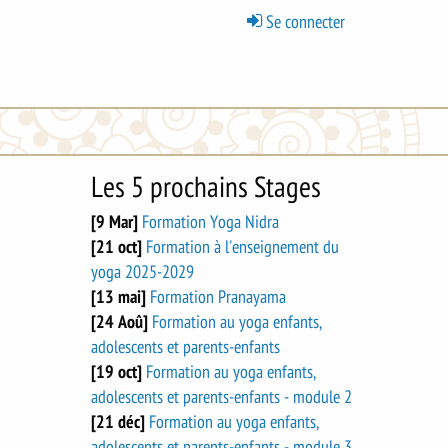
Menu
Se connecter
du
compte
de
l'utilisateur
Les 5 prochains Stages
[9 Mar]
Formation Yoga Nidra
[21 oct]
Formation à l'enseignement du
yoga 2025-2029
[13 mai]
Formation Pranayama
[24 Aoû]
Formation au yoga enfants,
adolescents et parents-enfants
[19 oct]
Formation au yoga enfants,
adolescents et parents-enfants - module 2
[21 déc]
Formation au yoga enfants,
adolescents et parents-enfants - module 3