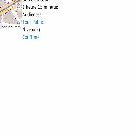
1 heure 15 minutes
Audiences
Tout Public
p
contributors
Niveau(x)
Confirmé