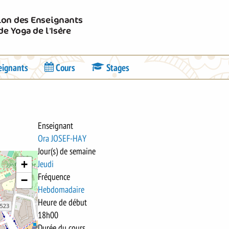
Union des Enseignants
de Yoga de l’Isère
eignants
Cours
Stages
Enseignant
Ora JOSEF-HAY
Jour(s) de semaine
+
Jeudi
Fréquence
−
Hebdomadaire
Heure de début
18h00
Durée du cours