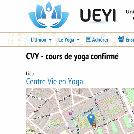
Aller
UEYI
au
contenu
principal
Navigation
L’Union
Le Yoga
Adhérer
Ens
principale
CVY - cours de yoga confirmé
Lieu
Centre Vie en Yoga