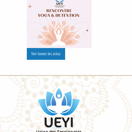
Voir toutes les actus
UEYI
Union des Enseignants