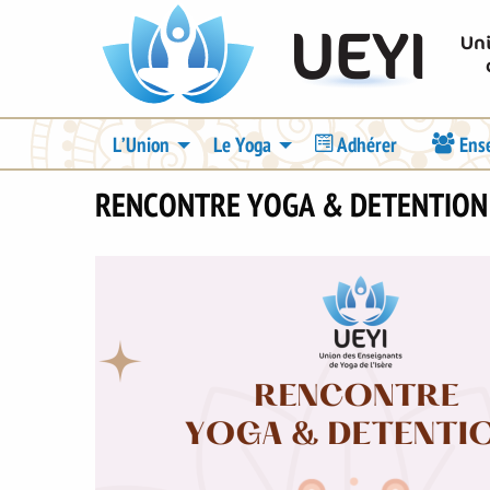
Aller
UEYI
au
contenu
principal
Navigation
L’Union
Le Yoga
Adhérer
Ens
principale
RENCONTRE YOGA & DETENTION
Visuel
Image