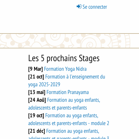
Menu
Se connecter
du
compte
de
l'utilisateur
Les 5 prochains Stages
[9 Mar]
Formation Yoga Nidra
[21 oct]
Formation à l'enseignement du
yoga 2025-2029
[13 mai]
Formation Pranayama
[24 Aoû]
Formation au yoga enfants,
adolescents et parents-enfants
[19 oct]
Formation au yoga enfants,
adolescents et parents-enfants - module 2
[21 déc]
Formation au yoga enfants,
adolescents et parents-enfants - module 3