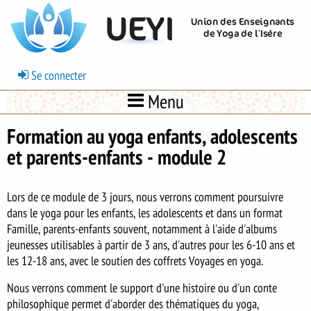
Aller
UEYI
Union des Enseignants
au
de Yoga de l’Isère
contenu
principal
Menu
Se connecter
du
Menu
compte
de
Formation au yoga enfants, adolescents
l'utilisateur
et parents-enfants - module 2
Lors de ce module de 3 jours, nous verrons comment poursuivre
dans le yoga pour les enfants, les adolescents et dans un format
Famille, parents-enfants souvent, notamment à l'aide d'albums
jeunesses utilisables à partir de 3 ans, d'autres pour les 6-10 ans et
les 12-18 ans, avec le soutien des coffrets Voyages en yoga.
Nous verrons comment le support d'une histoire ou d'un conte
philosophique permet d'aborder des thématiques du yoga,