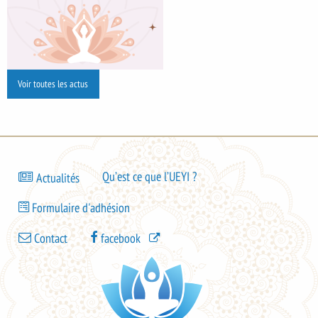
Voir toutes les actus
Bas
Qu’est ce que l’UEYI ?
Actualités
de
Bas
page
Formulaire d'adhésion
de
-
Bas
page
Contact
facebook
menu
de
-
1
page
menu
-
2
menu