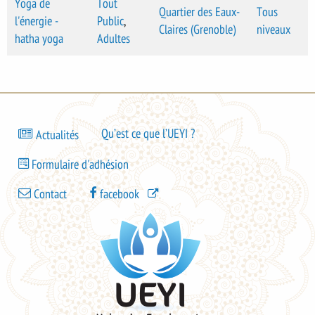
Yoga de
Tout
Quartier des Eaux-
Tous
l'énergie -
Public
,
Claires (Grenoble)
niveaux
hatha yoga
Adultes
Bas
Qu’est ce que l’UEYI ?
Actualités
de
Bas
page
Formulaire d'adhésion
de
-
Bas
page
Contact
facebook
menu
de
-
1
page
menu
-
2
menu
UEYI
3