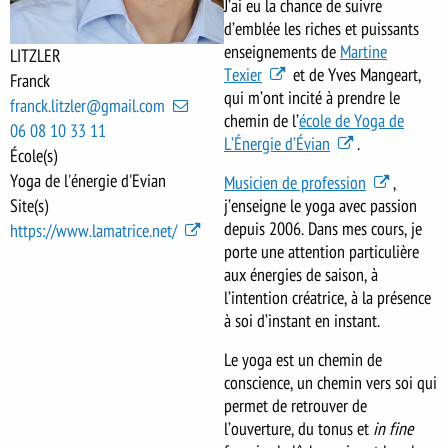
J’ai eu la chance de suivre
d’emblée les riches et puissants
enseignements de
Martine
LITZLER
Texier
et de Yves Mangeart,
Franck
qui m’ont incité à prendre le
franck.litzler@gmail.com
chemin de l’
école de Yoga de
06 08 10 33 11
L’Énergie d’Évian
.
École(s)
Yoga de l'énergie d'Evian
Musicien de profession
,
Site(s)
j’enseigne le yoga avec passion
depuis 2006. Dans mes cours, je
https://www.lamatrice.net/
porte une attention particulière
aux énergies de saison, à
l’intention créatrice, à la présence
à soi d’instant en instant.
Le yoga est un chemin de
conscience, un chemin vers soi qui
permet de retrouver de
l’ouverture, du tonus et
in fine