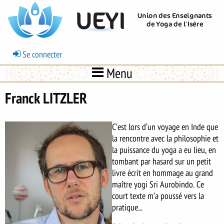
Aller
UEYI
Union des Enseignants
au
de Yoga de l’Isère
contenu
principal
Menu
Se connecter
du
Menu
compte
de
Franck LITZLER
l'utilisateur
C’est lors d’un voyage en Inde que
la rencontre avec la philosophie et
la puissance du yoga a eu lieu, en
tombant par hasard sur un petit
livre écrit en hommage au grand
maître yogi Sri Aurobindo. Ce
court texte m’a poussé vers la
pratique...