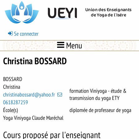
Aller
UEYI
Union des Enseignants
au
de Yoga de l’Isère
contenu
principal
Menu
Se connecter
du
Menu
compte
de
Christina BOSSARD
l'utilisateur
BOSSARD
Christina
formation Viniyoga - étude &
christinabossard@yahoo.fr
transmission du yoga ETY
0618287259
École(s)
diplomée de professeur de yoga
Yoga Viniyoga Claude Maréchal
Cours proposé par l'enseignant