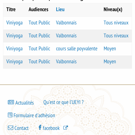
Titre
Audiences
Lieu
Niveau(x)
Viniyoga
Tout Public
Valbonnais
Tous niveaux
Viniyoga
Tout Public
Valbonnais
Tous niveaux
Viniyoga
Tout Public
cours salle poyvalente
Moyen
Viniyoga
Tout Public
Valbonnais
Moyen
Bas
Qu’est ce que l’UEYI ?
Actualités
de
Bas
page
Formulaire d'adhésion
de
-
Bas
page
Contact
facebook
menu
de