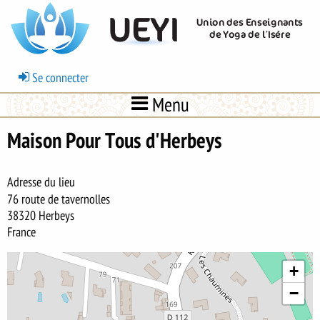
Aller
UEYI
Union des Enseignants
au
de Yoga de l’Isère
contenu
principal
Menu
Se connecter
du
Menu
compte
de
Maison Pour Tous d'Herbeys
l'utilisateur
Adresse du lieu
76 route de tavernolles
38320
Herbeys
France
+
−