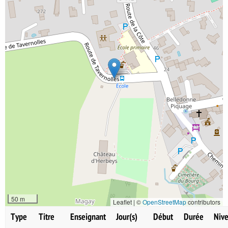
50 m
Leaflet | ©
OpenStreetMap
contributors
Type
Titre
Enseignant
Jour(s)
Début
Durée
Nive