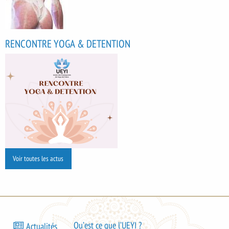
RENCONTRE YOGA & DETENTION
Voir toutes les actus
Bas
Qu’est ce que l’UEYI ?
Actualités