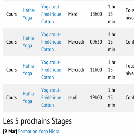
Yog'atout-
1 hr
Hatha-
Tou
Cours
Frédérique
Mardi
18h00
15
Yoga
nive
Cotton
min
Yog'atout-
1 hr
Hatha
Cours
Frédérique
Mercredi
09h30
15
Con
Yoga
Cotton
min
Yog'atout-
1 hr
Hatha-
Tou
Cours
Frédérique
Mercredi
11h00
15
Yoga
nive
Cotton
min
Yog'atout-
1 hr
Hatha-
Cours
Frédérique
Jeudi
19h00
15
Con
Yoga
Cotton
min
Les 5 prochains Stages
[9 Mar]
Formation Yoga Nidra