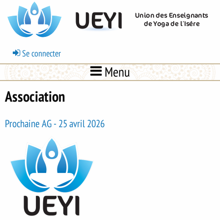
Aller
UEYI
Union des Enseignants
au
de Yoga de l’Isère
contenu
principal
Menu
Se connecter
du
Menu
compte
de
Association
l'utilisateur
Prochaine AG - 25 avril 2026