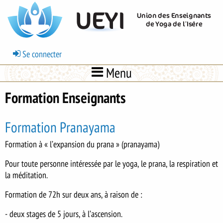
Aller
UEYI
Union des Enseignants
au
de Yoga de l’Isère
contenu
principal
Menu
Se connecter
du
Menu
compte
de
Formation Enseignants
l'utilisateur
Formation Pranayama
Formation à « l’expansion du prana » (pranayama)
Pour toute personne intéressée par le yoga, le prana, la respiration et
la méditation.
Formation de 72h sur deux ans, à raison de :
- deux stages de 5 jours, à l’ascension.