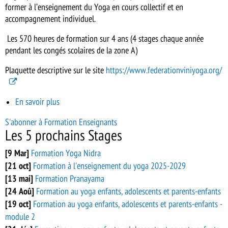
former à l’enseignement du Yoga en cours collectif et en
accompagnement individuel.
Les 570 heures de formation sur 4 ans (4 stages chaque année
pendant les congés scolaires de la zone A)
Plaquette descriptive sur le site
https://www.federationviniyoga.org/
En savoir plus
sur
Formation
S'abonner à Formation Enseignants
à
Les 5 prochains Stages
l'enseignement
du
[9 Mar]
Formation Yoga Nidra
yoga
[21 oct]
Formation à l'enseignement du yoga 2025-2029
2025-
[13 mai]
Formation Pranayama
2029
[24 Aoû]
Formation au yoga enfants, adolescents et parents-enfants
[19 oct]
Formation au yoga enfants, adolescents et parents-enfants -
module 2