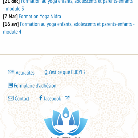
[21 déc]
Formation au yoga enfants, adolescents et parents-enfants
- module 3
[7 Mar]
Formation Yoga Nidra
[16 avr]
Formation au yoga enfants, adolescents et parents-enfants -
module 4
Bas
Qu’est ce que l’UEYI ?
Actualités
de
Bas
page
Formulaire d'adhésion
de
-
Bas
page
Contact
facebook
menu
de
-
1
page
menu
-
2
menu