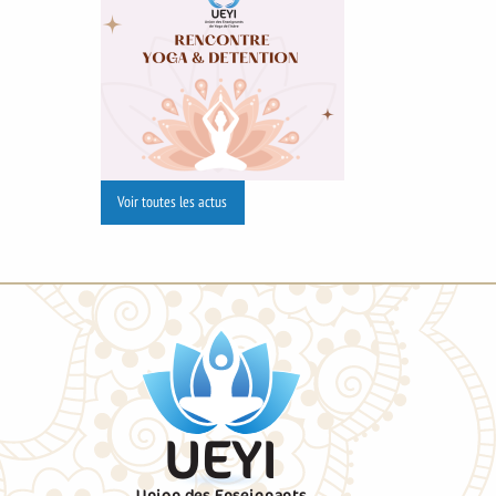
Voir toutes les actus
UEYI
Union des Enseignants