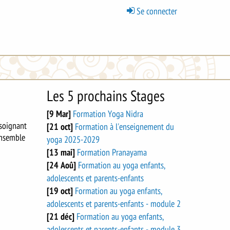
Menu
Se connecter
du
compte
de
l'utilisateur
Les 5 prochains Stages
[9 Mar]
Formation Yoga Nidra
 soignant
[21 oct]
Formation à l'enseignement du
ensemble
yoga 2025-2029
[13 mai]
Formation Pranayama
[24 Aoû]
Formation au yoga enfants,
adolescents et parents-enfants
[19 oct]
Formation au yoga enfants,
adolescents et parents-enfants - module 2
[21 déc]
Formation au yoga enfants,
adolescents et parents-enfants - module 3