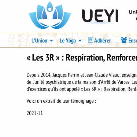
Aller
UEYI
au
contenu
principal
Navigation
L’Union
Le Yoga
Adhérer
Ens
principale
« Les 3R » : Respiration, Renforc
Depuis 2014, Jacques Perrin et Jean-Claude Viaud, enseign
de l’unité psychiatrique de la maison d’Arrêt de Varces. 
d’exercices qu'ils ont appelé « Les 3R » : Respiration, Renf
Voici un extrait de leur témoignage :
2021-11