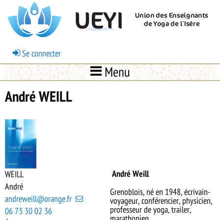
Aller
UEYI
Union des Enseignants
au
de Yoga de l’Isère
contenu
principal
Menu
Se connecter
du
Menu
compte
de
André WEILL
l'utilisateur
André Weill
WEILL
André
Grenoblois, né en 1948, écrivain-
andreweill@orange.fr
voyageur, conférencier, physicien,
professeur de yoga, trailer,
06 73 30 02 36
marathonien.