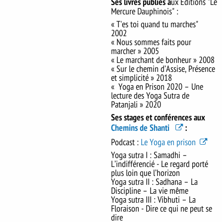
Ses livres publiés a
ux Éditions "Le
Mercure Dauphinois" :
« T'es toi quand tu marches"
2002
« Nous sommes faits pour
marcher » 2005
« Le marchant de bonheur » 2008
« Sur le chemin d’Assise, Présence
et simplicité » 2018
« Yoga en Prison 2020 – Une
lecture des Yoga Sutra de
Patanjali » 2020
Ses stages et conférences aux
Chemins de Shanti
:
Podcast :
Le Yoga en prison
Yoga sutra I : Samadhi –
L’indifférencié - Le regard porté
plus loin que l’horizon
Yoga sutra II : Sadhana – La
Discipline – La vie même
Yoga sutra III : Vibhuti – La
Floraison - Dire ce qui ne peut se
dire