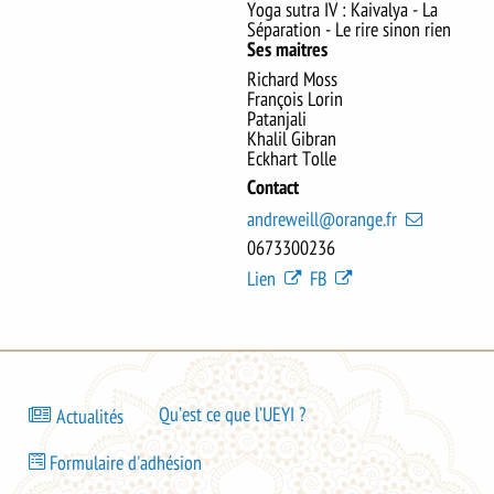
Yoga sutra IV : Kaivalya - La
Séparation - Le rire sinon rien
Ses maitres
Richard Moss
François Lorin
Patanjali
Khalil Gibran
Eckhart Tolle
Contact
andreweill@orange.fr
0673300236
Lien
FB
Bas
Qu’est ce que l’UEYI ?
Actualités
de
Bas
page
Formulaire d'adhésion
de