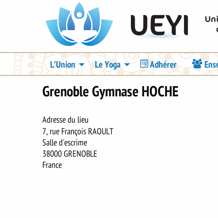
Aller
UEYI
au
contenu
principal
Navigation
L’Union
Le Yoga
Adhérer
Ens
principale
Grenoble Gymnase HOCHE
Adresse du lieu
7, rue François RAOULT
Salle d'escrime
38000
GRENOBLE
France