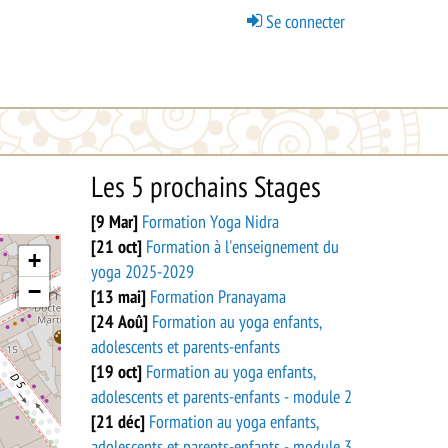
Menu
Se connecter
du
compte
de
l'utilisateur
Les 5 prochains Stages
[9 Mar]
Formation Yoga Nidra
[21 oct]
Formation à l'enseignement du
+
yoga 2025-2029
−
[13 mai]
Formation Pranayama
[24 Aoû]
Formation au yoga enfants,
adolescents et parents-enfants
[19 oct]
Formation au yoga enfants,
adolescents et parents-enfants - module 2
[21 déc]
Formation au yoga enfants,
adolescents et parents-enfants - module 3