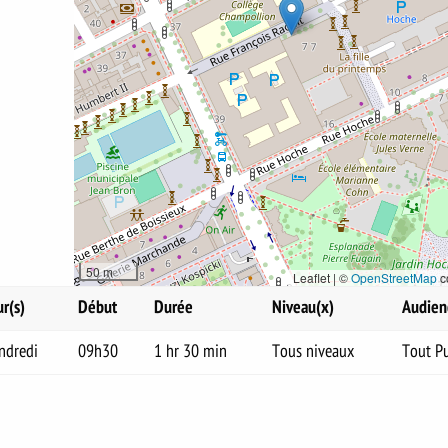
50 m
Leaflet | ©
OpenStreetMap
c
ur(s)
Début
Durée
Niveau(x)
Audien
ndredi
09h30
1 hr 30 min
Tous niveaux
Tout Pu