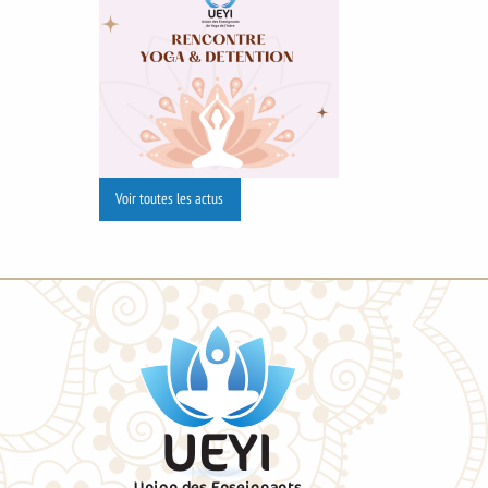
Voir toutes les actus
UEYI
Union des Enseignants