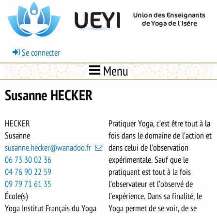
Aller
UEYI
Union des Enseignants
au
de Yoga de l’Isère
contenu
principal
Menu
Se connecter
du
Menu
compte
de
Susanne HECKER
l'utilisateur
HECKER
Pratiquer Yoga, c’est être tout à la
Susanne
fois dans le domaine de l’action et
susanne.hecker@wanadoo.fr
dans celui de l'observation
06 73 30 02 36
expérimentale. Sauf que le
04 76 90 22 59
pratiquant est tout à la fois
09 79 71 61 35
l’observateur et l’observé de
École(s)
l’expérience. Dans sa finalité, le
Yoga Institut Français du Yoga
Yoga permet de se voir, de se