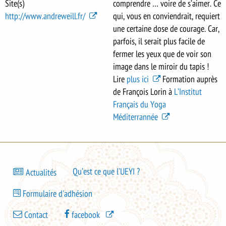
Site(s)
comprendre … voire de s’aimer. Ce
http://www.andreweill.fr/
qui, vous en conviendrait, requiert
une certaine dose de courage. Car,
parfois, il serait plus facile de
fermer les yeux que de voir son
image dans le miroir du tapis !
Lire
plus ici
Formation auprès
de François Lorin à
L’Institut
Français du Yoga
Méditerrannée
Bas
Qu’est ce que l’UEYI ?
Actualités
de
Bas
page
Formulaire d'adhésion
de
-
Bas
page
Contact
facebook
menu
de