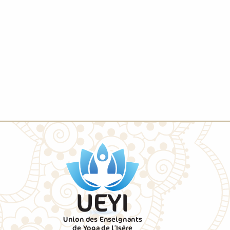
UEYI
Union des Enseignants
de Yoga de l’Isère