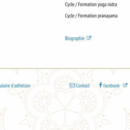
Cycle / Formation yoga nidra
Cycle / Formation pranayama
Biographie
Bas
laire d'adhésion
Contact
facebook
de
page
-
menu
3