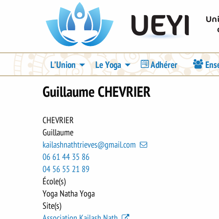
Skip
UEYI
to
main
content
Navigation
L’Union
Le Yoga
Adhérer
Ens
principale
Guillaume CHEVRIER
CHEVRIER
Guillaume
kailashnathtrieves@gmail.com
06 61 44 35 86
04 56 55 21 89
École(s)
Yoga Natha Yoga
Site(s)
Association Kailash Nath