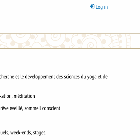
Menu
Log in
du
compte
de
l'utilisateur
echerche et le développement des sciences du yoga et de
axation, méditation
 rêve éveillé, sommeil conscient
uels, week-ends, stages,